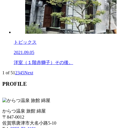
トピックス
2021.09.05
洋室（１階赤獅子）その後。
1 of 5
1
2
3
4
5
Next
PROFILE
からつ温泉 旅館 綿屋
〒847-0012
佐賀県唐津市大名小路5-10