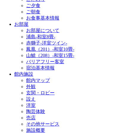
ご夕食
ご朝食
お食事基本情報
お部屋
お部屋について
浦島-和室8畳-
赤獅子-洋室ツイン-
鳳凰（201）-和室10畳-
山鯱（208）-和室15畳-
バリアフリー客室
宿泊基本情報
館内施設
館内マップ
外観
玄関・ロビー
設え
洋室
陶芸体験
売店
その他サービス
施設概要