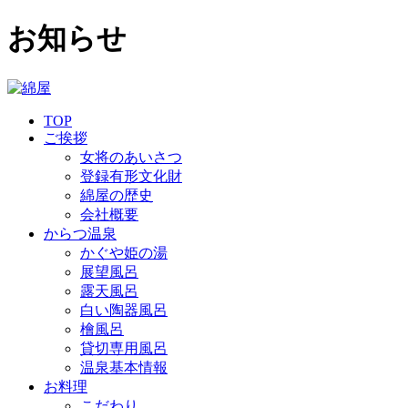
お知らせ
TOP
ご挨拶
女将のあいさつ
登録有形文化財
綿屋の歴史
会社概要
からつ温泉
かぐや姫の湯
展望風呂
露天風呂
白い陶器風呂
檜風呂
貸切専用風呂
温泉基本情報
お料理
こだわり