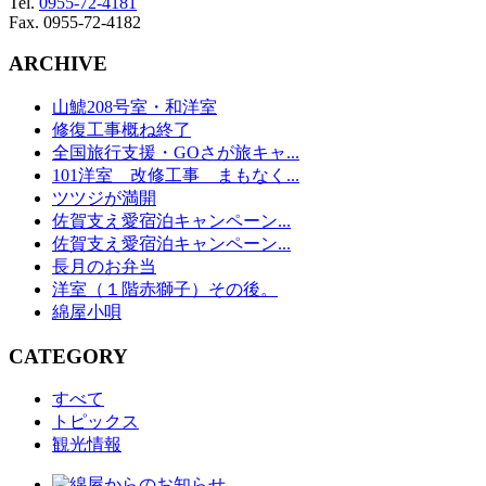
Tel.
0955-72-4181
Fax. 0955-72-4182
ARCHIVE
山鯱208号室・和洋室
修復工事概ね終了
全国旅行支援・GOさが旅キャ...
101洋室 改修工事 まもなく...
ツツジが満開
佐賀支え愛宿泊キャンペーン...
佐賀支え愛宿泊キャンペーン...
長月のお弁当
洋室（１階赤獅子）その後。
綿屋小唄
CATEGORY
すべて
トピックス
観光情報